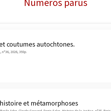
Numéros parus
 et coutumes autochtones.
e, n°36, 2026, 393p.
 histoire et métamorphoses
 Basile Ader, Claude Gauvard, Denis Salas, Histoire de la Justice, n°35, Par