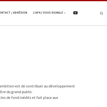
ONTACT / ADHÉSION
L’AFHJ VOUS SIGNALE
Se
t l’ambition est de contribuer au développement
ître du grand public.
les de fond inédits et fait place aux