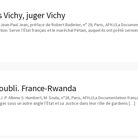
 Vichy, juger Vichy
 Jean-Paul Jean, préface de Robert Badinter, n° 29, Paris, AFHJ/La Document
ation. Servir l’État français et le maréchal Pétain, auquel ils ont prêté serme
 oubli. France-Rwanda
J.-P. Allinne S. Humbert, M. Soula, n°28, Paris, AFHJ/La Documentation français
er sous un autre angle l’État et sa Justice dans leur rôle de gardiens […]