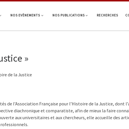
NOS EVÈNEMENTS
NOS PUBLICATIONS
RECHERCHES
C
ustice »
ire de la Justice
vités de l’Association Française pour l’Histoire de la Justice, don
spective diachronique et comparatiste, afin de mieux la faire conna
verte aux universitaires et aux chercheurs, elle accueille des artic
professionnels.