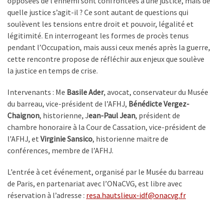
opposées de l’ennemi sont confrontées à une justice, mais de
quelle justice s’agit-il ? Ce sont autant de questions qui
soulèvent les tensions entre droit et pouvoir, légalité et
légitimité. En interrogeant les formes de procès tenus
pendant l’Occupation, mais aussi ceux menés après la guerre,
cette rencontre propose de réfléchir aux enjeux que soulève
la justice en temps de crise.
Intervenants : Me
Basile Ader
, avocat, conservateur du Musée
du barreau, vice-président de l’AFHJ,
Bénédicte Vergez-
Chaignon
, historienne, J
ean-Paul Jean
, président de
chambre honoraire à la Cour de Cassation, vice-président de
l’AFHJ, et
Virginie Sansico
, historienne maitre de
conférences, membre de l’AFHJ.
L’entrée à cet événement, organisé par le Musée du barreau
de Paris, en partenariat avec l’ONaCVG, est libre avec
réservation à l’adresse :
resa.hautslieux-idf@onacvg.
fr