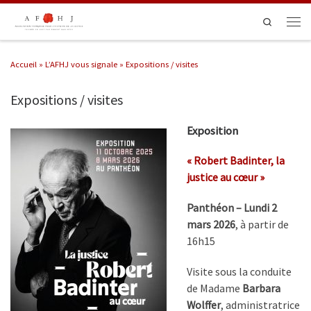
Passer au contenu
Search
Men
Accueil
»
L’AFHJ vous signale
»
Expositions / visites
Expositions / visites
Exposition
« Robert Badinter, la
justice au cœur »
Panthéon – Lundi 2
mars 2026
, à partir de
16h15
Visite sous la conduite
de Madame
Barbara
Wolffer
, administratrice