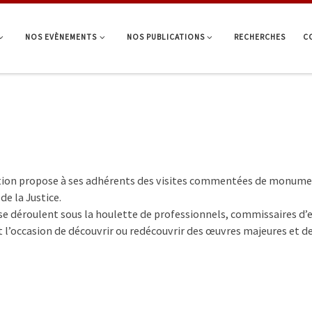
NOS EVÈNEMENTS
NOS PUBLICATIONS
RECHERCHES
C
tion propose à ses adhérents des visites commentées de monumen
 de la Justice.
 se déroulent sous la houlette de professionnels, commissaires d’e
t l’occasion de découvrir ou redécouvrir des œuvres majeures et de