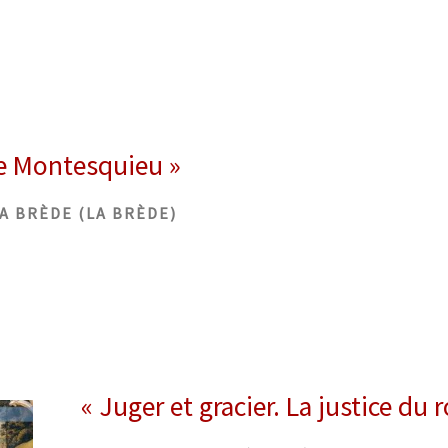
e Montesquieu »
A BRÈDE (LA BR
È
DE)
« Juger et gracier. La justice du r