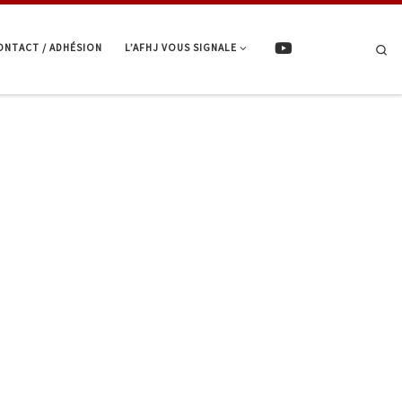
ONTACT / ADHÉSION
L’AFHJ VOUS SIGNALE
Se