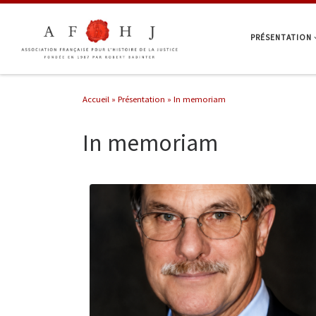
Passer au contenu
PRÉSENTATION
Accueil
»
Présentation
»
In memoriam
In memoriam