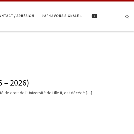
ONTACT / ADHÉSION
L’AFHJ VOUS SIGNALE
Se
 – 2026)
de droit de l’Université de Lille II, est décédé […]