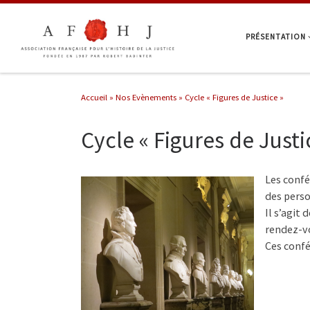
Passer au contenu
PRÉSENTATION
Accueil
»
Nos Evènements
»
Cycle « Figures de Justice »
Cycle « Figures de Justi
Les confé
des perso
Il s’agit
rendez-vo
Ces confé