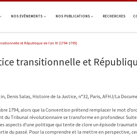
NOS EVÈNEMENTS
NOS PUBLICATIONS
RECHERCHES
C
ansitionnelle et République de l’an III (1794-1795)
tice transitionnelle et Républiqu
in, Denis Salas, Histoire de la Justice, n°32, Paris, AFHJ/La Docum
re 1794, alors que la Convention prétend remplacer le mot d’ordre d
 du Tribunal révolutionnaire se transforme en profondeur. Suite 
des aspects d’une politique qui tente de clore un épisode traumati
artie du passé. Pour la comprendre et la mettre en perspective, 