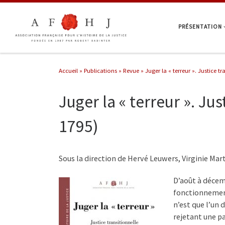
Passer au contenu
PRÉSENTATION
Accueil
»
Publications
»
Revue
»
Juger la « terreur ». Justice tr
Juger la « terreur ». Jus
1795)
Sous la direction de Hervé Leuwers, Virginie Mart
D’août à décemb
fonctionnement
n’est que l’un 
rejetant une p