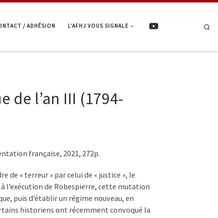
ONTACT / ADHÉSION
L’AFHJ VOUS SIGNALE
Se
e de l’an III (1794-
entation française, 2021, 272p.
e « terreur » par celui de « justice », le
à l’exécution de Robespierre, cette mutation
que, puis d’établir un régime nouveau, en
certains historiens ont récemment convoqué la