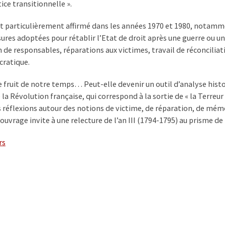
tice transitionnelle ».
st particulièrement affirmé dans les années 1970 et 1980, notamme
res adoptées pour rétablir l’Etat de droit après une guerre ou une
n de responsables, réparations aux victimes, travail de réconcilia
ratique.
e fruit de notre temps… Peut-elle devenir un outil d’analyse hist
a Révolution française, qui correspond à la sortie de « la Terreur 
 réflexions autour des notions de victime, de réparation, de mémo
 ouvrage invite à une relecture de l’an III (1794-1795) au prisme de 
rs