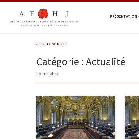
Passer au contenu
PRÉSENTATION
Accueil
»
Actualité
Catégorie : Actualité
25 articles
Conférence du 18 septembre -
Con
L'affaire Dreyfus, une affaire
L'h
d'honneur