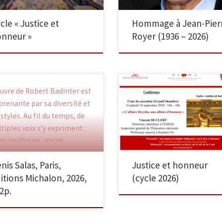
de 91 ans. Membre […]
cle « Justice et
Hommage à Jean-Pier
nneur »
Royer (1936 – 2026)
uvre de Robert Badinter est
Vendredi 18 septembre 2026
prenante par sa diversité et
16h – 18h Cour de cassation
 styles. Au fil du temps, de
(Grand Chambre) « L’affair
tiples voix s’y expriment :
Dreyfus, une affaire d’honn
its juridiques, essais
» Vincent DUCLERT Histori
toriques ou biographiques,
chercheur à l’EHESS,
nis Salas, Paris,
Justice et honneur
ret d’opéra, […]
inspecteur général […]
itions Michalon, 2026,
(cycle 2026)
2p.