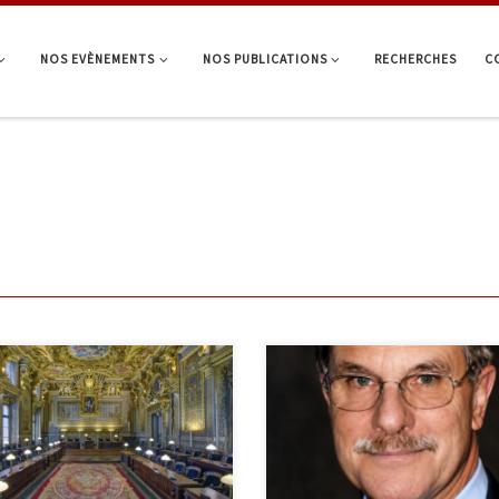
NOS EVÈNEMENTS
NOS PUBLICATIONS
RECHERCHES
C
In memoriam Notre ami Je
Pierre Royer, doyen honorai
férence du 15 juin -
de la Faculté de droit de
onneur de la magistrature
l’Université de Lille II, est
décédé le 15 mai 2026 à l’âg