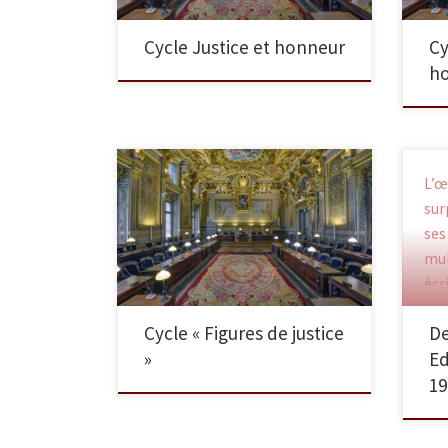
Cycle Justice et honneur
Cy
ho
L’œ
Conférence 16 avril - Jean
sur
Reliquet, un procureur dans la
ses
tourmente
mul
écr
his
Cycle « Figures de justice
De
liv
»
Ed
19