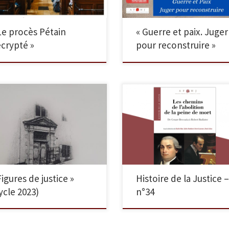
Le procès Pétain
« Guerre et paix. Juger
crypté »
pour reconstruire »
r de cassation, 15 mai -
Nouveau numéro de la revu
férence de Denis Salas
Figures de justice »
Histoire de la Justice –
ycle 2023)
n°34