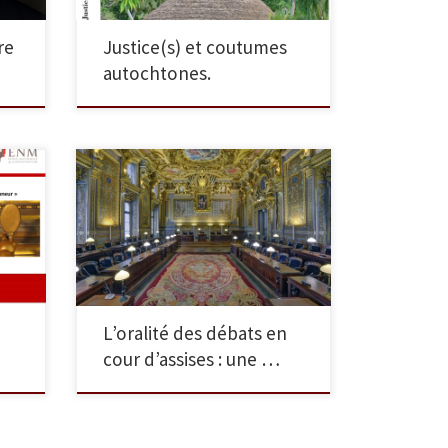
re
Justice(s) et coutumes
autochtones.
 /
Conférence / 13 novembre
e
2025
eur
en,
L’oralité des débats en
cour d’assises : une …