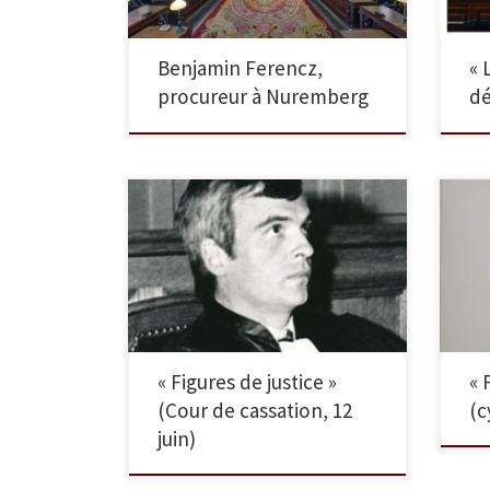
Benjamin Ferencz,
« 
procureur à Nuremberg
dé
Conférence - « Le juge Michel,
Cou
le courage d’un magistrat »
Con
« Figures de justice »
« 
(Cour de cassation, 12
(c
juin)