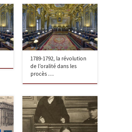
 8
Conférence de Hervé Leuwers /
5 mai 2025 (14-16h)
1789-1792, la révolution
de l’oralité dans les
procès …
Musée du Barreau de Paris,
textes de Basile Ader, Paris,
Editions Edisens, 2023. Une
image vaut mille mots. Elle