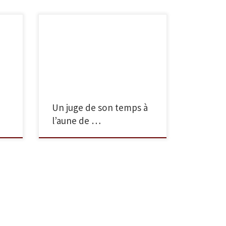
re
Colloque en hommage à Pierre
30-
Michel – Extraits vidéos
Un juge de son temps à
l’aune de …