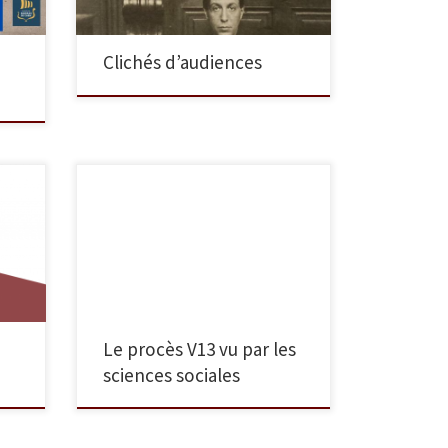
raconte beaucoup de choses
que ni le texte, ni même les
Clichés d’audiences
[…]
Journées d’étude Sciences Po,
e
10 et 17 novembre 2022
Le procès V13 vu par les
sciences sociales