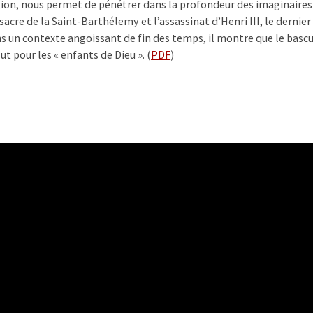
gion, nous permet de pénétrer dans la profondeur des imaginaires
sacre de la Saint-Barthélemy et l’assassinat d’Henri III, le dernie
 un contexte angoissant de fin des temps, il montre que le bascu
ut pour les « enfants de Dieu ». (
PDF
)