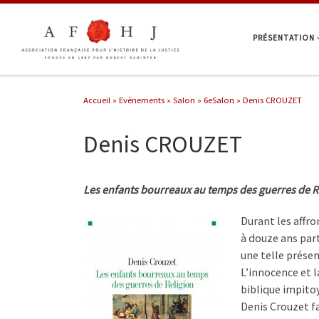
Passer au contenu
PRÉSENTATION
Accueil
»
Evènements
»
Salon
»
6eSalon
»
Denis CROUZET
Denis CROUZET
Les enfants bourreaux au temps des guerres de R
Durant les affro
à douze ans part
une telle présen
L’innocence et 
biblique impito
Denis Crouzet fa