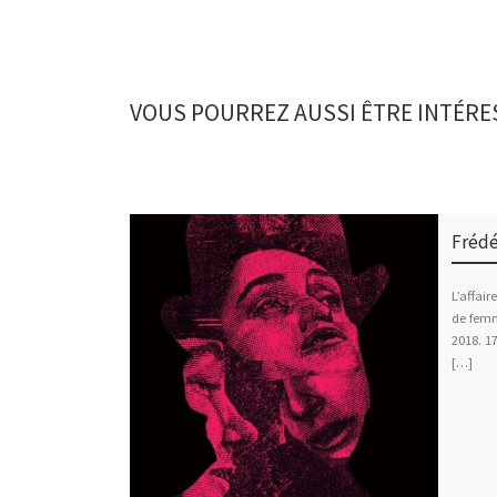
VOUS POURREZ AUSSI ÊTRE INTÉRE
Frédé
L’affair
de femm
2018. 1
[…]