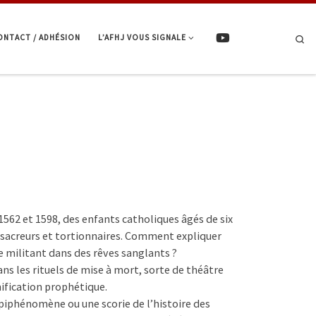
ONTACT / ADHÉSION
L’AFHJ VOUS SIGNALE
Se
1562 et 1598, des enfants catholiques âgés de six
massacreurs et tortionnaires. Comment expliquer
e militant dans des rêves sanglants ?
ns les rituels de mise à mort, sorte de théâtre
ification prophétique.
épiphénomène ou une scorie de l’histoire des