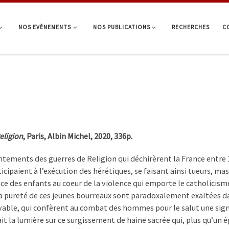
NOS EVÈNEMENTS
NOS PUBLICATIONS
RECHERCHES
C
eligion
, Paris, Albin Michel, 2020, 336p.
ntements des guerres de Religion qui déchirèrent la France entre 
icipaient à l’exécution des hérétiques, se faisant ainsi tueurs, 
ce des enfants au coeur de la violence qui emporte le catholicism
la pureté de ces jeunes bourreaux sont paradoxalement exaltées da
yable, qui confèrent au combat des hommes pour le salut une sign
it la lumière sur ce surgissement de haine sacrée qui, plus qu’un 