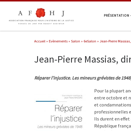
Passer au contenu
PRÉSENTATION
Accueil
»
Evènements
»
Salon
»
6eSalon
»
Jean-Pierre Massias, 
Jean-Pierre Massias, dir
Réparer l’injustice. Les mineurs grévistes de 1948
Pour la plupart an
entre octobre et n
et condamnations j
professionnelles e
Ils durent en effet
République françai