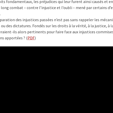
oits fondamentaux, les préjudices qui leur furent ainsi causés et en
 long combat – contre l’injustice et l’oubli – mené par certains
.
paration des injustices passées n’est pas sans rappeler les mécan
s ou des dictatures. Fondés sur les droits à la vérité, à la justice, 
aient-ils alors pertinents pour faire face aux injustices commise
ons apportées ? (
PDF
)