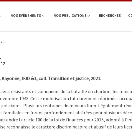
NOS EVÈNEMENTS
NOS PUBLICATIONS
RECHERCHES
C
dir.,
.,
,
Bayonne, IFJD éd., coll. Transition et justice, 2021.
ciens résistants et vainqueurs de la bataille du charbon, les min
ovembre 1948. Cette mobilisation fut durement réprimée : occupat
udiciaires. Plusieurs centaines de mineurs furent également révo
t familiales en furent profondément altérées pour plusieurs déce
 attendre l’article 100 de la loi de finances pour 2015, adopté à l’i
se reconnaisse le caractère discriminatoire et abusif de leurs lice