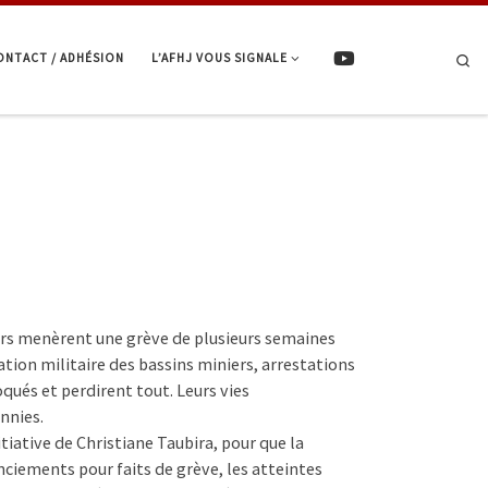
ONTACT / ADHÉSION
L’AFHJ VOUS SIGNALE
Se
eurs menèrent une grève de plusieurs semaines
ion militaire des bassins miniers, arrestations
qués et perdirent tout. Leurs vies
nnies.
nitiative de Christiane Taubira, pour que la
nciements pour faits de grève, les atteintes