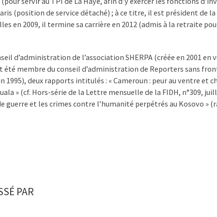
(pour servir au TPI de La Haye, afin d’y exercer les fonctions d’i
ris (position de service détaché) ; à ce titre, il est président de la 
es en 2009, il termine sa carrière en 2012 (admis à la retraite pour
onseil d’administration de l’association SHERPA (créée en 2001 en
t été membre du conseil d’administration de Reporters sans fronti
n 1995), deux rapports intitulés : « Cameroun : peur au ventre et c
la » (cf. Hors-série de la Lettre mensuelle de la FIDH, n°309, juill
e guerre et les crimes contre l’humanité perpétrés au Kosovo » (r
SSÉ PAR