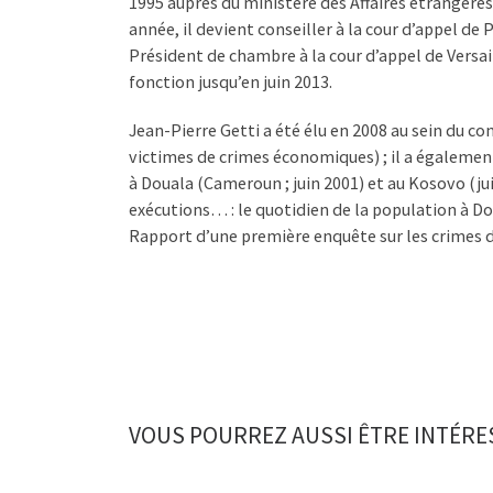
1995 auprès du ministère des Affaires étrangères 
année, il devient conseiller à la cour d’appel de Pa
Président de chambre à la cour d’appel de Versaill
fonction jusqu’en juin 2013.
Jean-Pierre Getti a été élu en 2008 au sein du c
victimes de crimes économiques) ; il a égalemen
à Douala (Cameroun ; juin 2001) et au Kosovo (jui
exécutions… : le quotidien de la population à Doua
Rapport d’une première enquête sur les crimes d
VOUS POURREZ AUSSI ÊTRE INTÉRE