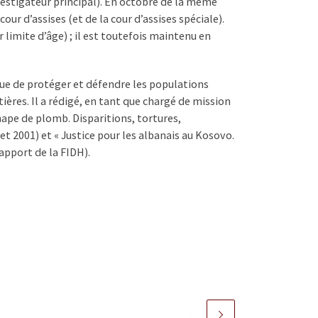
nvestigateur principal). En octobre de la même
cour d’assises (et de la cour d’assises spéciale).
 limite d’âge) ; il est toutefois maintenu en
 vue de protéger et défendre les populations
ères. Il a rédigé, en tant que chargé de mission
hape de plomb. Disparitions, tortures,
et 2001) et « Justice pour les albanais au Kosovo.
apport de la FIDH).