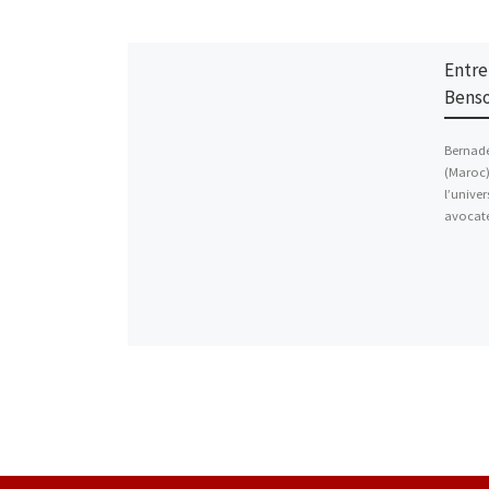
Entre
Benso
Bernade
(Maroc)
l’univer
avocat