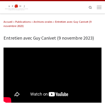
Passer au contenu
Search
Men
Accueil
»
Publications
»
Archives orales
»
Entretien avec Guy Canivet (9
novembre 2023)
Entretien avec Guy Canivet (9 novembre 2023)